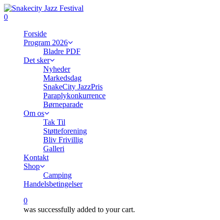
Skip
to
0
main
Menu
Forside
content
Program 2026
Bladre PDF
Det sker
Nyheder
Markedsdag
SnakeCity JazzPris
Paraplykonkurrence
Børneparade
Om os
Tak Til
Støtteforening
Bliv Frivillig
Galleri
Kontakt
Shop
Camping
Handelsbetingelser
0
was successfully added to your cart.