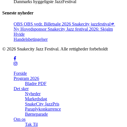
Danmarks hyggeligste JazzFestival
Seneste nyheder
OBS OBS vedr. Billetsalg 2026 Snakecity jazzfestival🫵
Ny Hovedsponsor Snakecity Jazz festival 2026: Skjalm
Hvide
Handelsbetingelser
© 2026 Snakecity Jazz Festival. Alle rettigheder forbeholdt
facebook
instagram
Close
Forside
Menu
Program 2026
Bladre PDF
Det sker
Nyheder
Markedsdag
SnakeCity JazzPris
Paraplykonkurrence
Børneparade
Om os
Tak Til