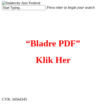
Press enter to begin your search
Close
Search
https://snakecityjazzfestival.dk/wp-
content/uploads/2026/03/SnakeCit
“Bladre PDF”
Klik Her
CVR: 34564345