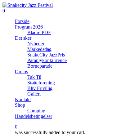
Skip
to
0
main
Menu
Forside
content
Program 2026
Bladre PDF
Det sker
Nyheder
Markedsdag
SnakeCity JazzPris
Paraplykonkurrence
Børneparade
Om os
Tak Til
Støtteforening
Bliv Frivillig
Galleri
Kontakt
Shop
Camping
Handelsbetingelser
0
was successfully added to your cart.