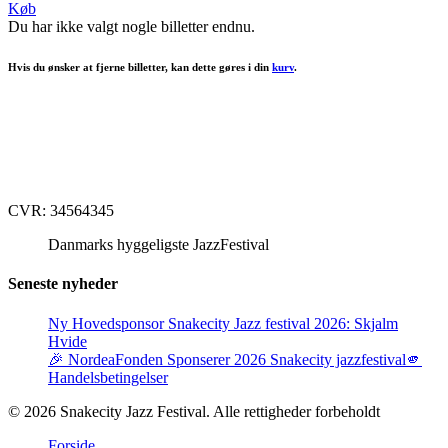
Køb
Du har ikke valgt nogle billetter endnu.
Hvis du ønsker at fjerne billetter, kan dette gøres i din
kurv
.
CVR: 34564345
Danmarks hyggeligste JazzFestival
Seneste nyheder
Ny Hovedsponsor Snakecity Jazz festival 2026: Skjalm
Hvide
🎉 NordeaFonden Sponserer 2026 Snakecity jazzfestival🫵
Handelsbetingelser
© 2026 Snakecity Jazz Festival. Alle rettigheder forbeholdt
Close
facebook
instagram
Forside